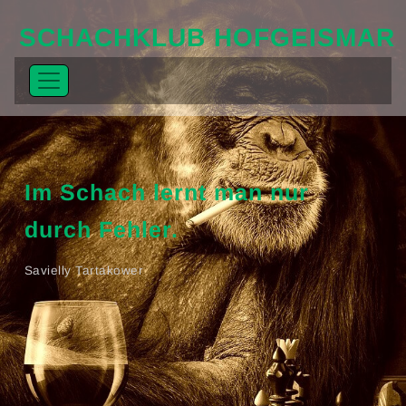
SCHACHKLUB HOFGEISMAR
Im Schach lernt man nur
durch Fehler.
Savielly Tartakower